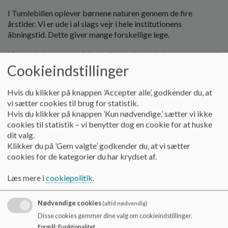
o
I Tumlebillen oplever børnene naturen gennem de fire
l
årstider. Vi er ude i al slags vejr i hele institutionens
d
åbningstid. Dette giver mange forskellige lege.
e
t
Vi er delt det meste af dagen for at sikre mindre grupper med
fokus på det enkelte barn.
Cookieindstillinger
Hvis du klikker på knappen ’Accepter alle’, godkender du, at
vi sætter cookies til brug for statistik.
Hvis du klikker på knappen ’Kun nødvendige,’ sætter vi ikke
cookies til statistik – vi benytter dog en cookie for at huske
dit valg.
Klikker du på ’Gem valgte’ godkender du, at vi sætter
Udgangspunktet for dagligdagen er;
cookies for de kategorier du har krydset af.
At børnene oplever glæde ved at være i naturen, er
Læs mere i
cookiepolitik
.
nysgerrige og vil vide mere, spørger til hvordan tingene
hænger sammen, har lyst til og er trygge ved at udforske
Nødvendige cookies
(altid nødvendig)
naturens mange rum.
Disse cookies gemmer dine valg om cookieindstillinger.
At børnene får mulighed for at sanse og opleve naturen som
Formål
:
Funktionalitet