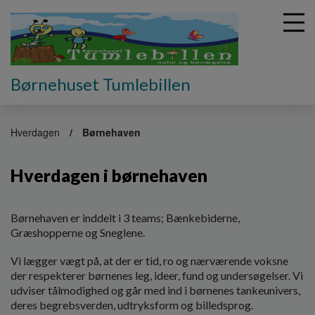
Børnehuset Tumlebillen
G
å
Hverdagen
Børnehaven
t
i
Hverdagen i børnehaven
l
h
o
v
Børnehaven er inddelt i 3 teams; Bænkebiderne,
e
Græshopperne og Sneglene.
d
Vi lægger vægt på, at der er tid, ro og nærværende voksne
i
der respekterer børnenes leg, ideer, fund og undersøgelser. Vi
n
udviser tålmodighed og går med ind i børnenes tankeunivers,
d
deres begrebsverden, udtryksform og billedsprog.
h