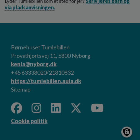
Lyder Tumlebillen som et sted for jer?
Skriv jeres barn op
via pladsanvisningen.
Børnehuset Tumlebillen
Provsthjortsvej 11, 5800 Nyborg
kenla@nyborg.dk
+45 63338020/21810832
https://tumlebillen.aula.dk
Sitemap
Cookie politik