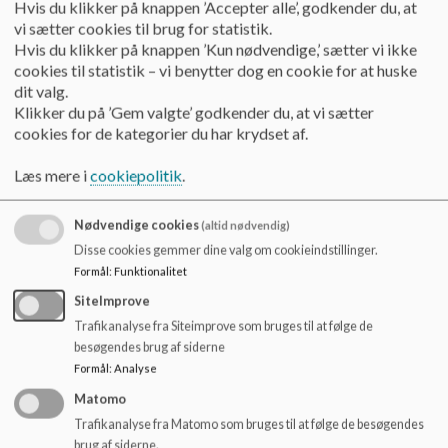
Hvis du klikker på knappen ’Accepter alle’, godkender du, at
o
ved forældrenes egenbetaling.
vi sætter cookies til brug for statistik.
l
Hvis du klikker på knappen ’Kun nødvendige,’ sætter vi ikke
d
Børnene elsker at tage del i spisesituationen. De skiftes til at
cookies til statistik – vi benytter dog en cookie for at huske
e
dække bord og gøre klar, hente mere mad i køkkenet og
dit valg.
t
rydde væk. Dette giver børnene en følelse af at være en del af
Klikker du på ’Gem valgte’ godkender du, at vi sætter
noget større.
cookies for de kategorier du har krydset af.
Fælles for vuggestue og børnehavebørn er, at maden
indtages i et fællesskab, hvor man spiser den samme mad.
Læs mere i
cookiepolitik
.
Maden, fx rødbedefrikadeller, kan være ukendt for nogle
børn, men fællesskabet inspirerer til madmod.
Nødvendige cookies
(altid nødvendig)
Disse cookies gemmer dine valg om cookieindstillinger.
Formål
:
Funktionalitet
SiteImprove
Trafikanalyse fra Siteimprove som bruges til at følge de
besøgendes brug af siderne
Dialogen omkring spisningen giver rig mulighed for at udvide
Formål
:
Analyse
ordforrådet omkring kendskab til madvarer, men også farver
Matomo
og konsistens. Samtidig giver fællesskabet en social
Trafikanalyse fra Matomo som bruges til at følge de besøgendes
forståelse for, at maden skal deles og sendes videre til en,
brug af siderne.